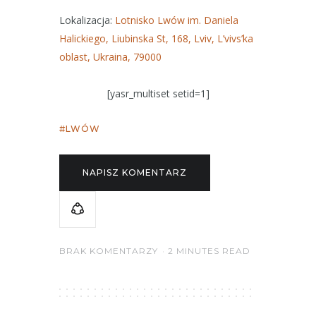
Lokalizacja:
Lotnisko Lwów im. Daniela
Halickiego, Liubinska St, 168, Lviv, L’vivs’ka
oblast, Ukraina, 79000
[yasr_multiset setid=1]
LWÓW
NAPISZ KOMENTARZ
BRAK KOMENTARZY
2 MINUTES READ