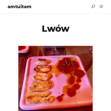
amtuitam
Lwów