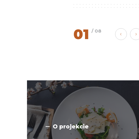
01
/ 08
O projekcie