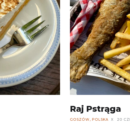
Raj Pstrąga
GOSZÓW
,
POLSKA
X
20 CZ