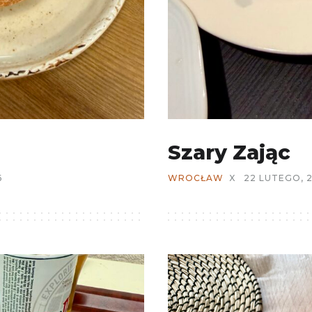
Szary Zając
6
WROCŁAW
X
22 LUTEGO, 